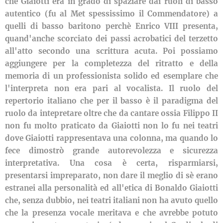
che Giaiotti era in grado di spaziare dai ruoli di basso
autentico (fu al Met spessissimo il Commendatore) a
quelli di basso baritono perchè Enrico VIII presenta,
quand'anche scorciato dei passi acrobatici del terzetto
all'atto secondo una scrittura acuta. Poi possiamo
aggiungere per la completezza del ritratto e della
memoria di un professionista solido ed esemplare che
l'interpreta non era pari al vocalista. Il ruolo del
repertorio italiano che per il basso è il paradigma del
ruolo da intepretare oltre che da cantare ossia Filippo II
non fu molto praticato da Giaiotti non lo fu nei teatri
dove Giaiotti rappresentava una colonna, ma quando lo
fece dimostrò grande autorevolezza e sicurezza
interpretativa. Una cosa è certa, risparmiarsi,
presentarsi impreparato, non dare il meglio di sè erano
estranei alla personalità ed all'etica di Bonaldo Giaiotti
che, senza dubbio, nei teatri italiani non ha avuto quello
che la presenza vocale meritava e che avrebbe potuto