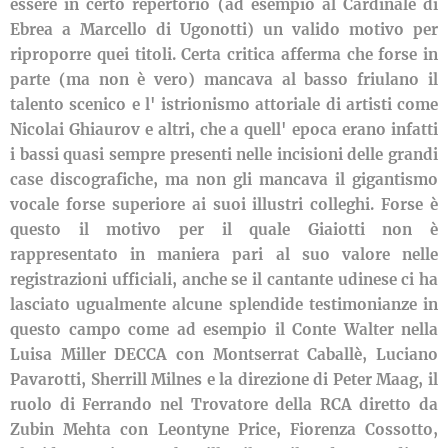
essere in certo repertorio (ad esempio al Cardinale di
Ebrea a Marcello di Ugonotti) un valido motivo per
riproporre quei titoli. Certa critica afferma che forse in
parte (ma non è vero) mancava al basso friulano il
talento scenico e l' istrionismo attoriale di artisti come
Nicolai Ghiaurov e altri, che a quell' epoca erano infatti
i bassi quasi sempre presenti nelle incisioni delle grandi
case discografiche, ma non gli mancava il gigantismo
vocale forse superiore ai suoi illustri colleghi. Forse è
questo il motivo per il quale Giaiotti non è
rappresentato in maniera pari al suo valore nelle
registrazioni ufficiali, anche se il cantante udinese ci ha
lasciato ugualmente alcune splendide testimonianze in
questo campo come ad esempio il Conte Walter nella
Luisa Miller DECCA con Montserrat Caballè, Luciano
Pavarotti, Sherrill Milnes e la direzione di Peter Maag, il
ruolo di Ferrando nel Trovatore della RCA diretto da
Zubin Mehta con Leontyne Price, Fiorenza Cossotto,