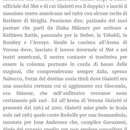
ufficiale del Met e di cui Giaiotti era il doppio) e lasciò il
massimo teatro americano nel 1989 con alcune recite di
Barbiere di Siviglia. Possiamo dire, parlando dei suoi
partner che partì da Zinka Milanov per arrivare a
Kathleen Battle, passando per la Steber, la Tebaldi, la
Bumbry e l'Arroyo. Simile la carriera all'Arena di
Verona dove, lasciato il lavoro invernale al Met e nei
teatri americani, il nostro cantante si trasferiva per
essere la colonna portante in corda di basso delle
stagioni, che comprendevano sempre Aida, spesso
Nabucco, Forza del destino ossia titoli dove Giaiotti era
una assoluta certezza cui si aggiunsero ora Gioconda,
ora Simone, che nell'anfiteatro veronese sono
certamente più rari . Ed all'Arena di Verona Giaiotti si
presentò dal 1963 al 2001. Giaiotti mise piede in Scala
solo nel 1985 quale conte Rodolfo per una Sonnambula,
montata per June Anderson che, complice Gavazzeni,
diede del proprio meglio per non rendere soporifero il