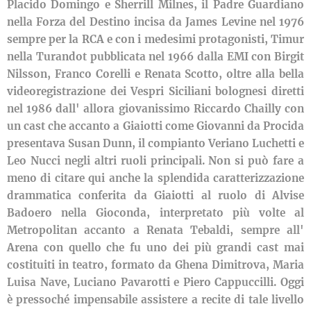
Placido Domingo e Sherrill Milnes, il Padre Guardiano
nella Forza del Destino incisa da James Levine nel 1976
sempre per la RCA e con i medesimi protagonisti, Timur
nella Turandot pubblicata nel 1966 dalla EMI con Birgit
Nilsson, Franco Corelli e Renata Scotto, oltre alla bella
videoregistrazione dei Vespri Siciliani bolognesi diretti
nel 1986 dall' allora giovanissimo Riccardo Chailly con
un cast che accanto a Giaiotti come Giovanni da Procida
presentava Susan Dunn, il compianto Veriano Luchetti e
Leo Nucci negli altri ruoli principali. Non si può fare a
meno di citare qui anche la splendida caratterizzazione
drammatica conferita da Giaiotti al ruolo di Alvise
Badoero nella Gioconda, interpretato più volte al
Metropolitan accanto a Renata Tebaldi, sempre all'
Arena con quello che fu uno dei più grandi cast mai
costituiti in teatro, formato da Ghena Dimitrova, Maria
Luisa Nave, Luciano Pavarotti e Piero Cappuccilli. Oggi
è pressoché impensabile assistere a recite di tale livello