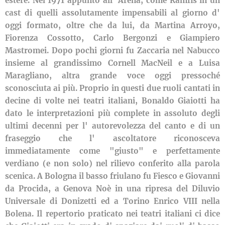
estere. Nel 1971 appunto all' Arena, come Ramfis in un
cast di quelli assolutamente impensabili al giorno d'
oggi formato, oltre che da lui, da Martina Arroyo,
Fiorenza Cossotto, Carlo Bergonzi e Giampiero
Mastromei. Dopo pochi giorni fu Zaccaria nel Nabucco
insieme al grandissimo Cornell MacNeil e a Luisa
Maragliano, altra grande voce oggi pressoché
sconosciuta ai più. Proprio in questi due ruoli cantati in
decine di volte nei teatri italiani, Bonaldo Giaiotti ha
dato le interpretazioni più complete in assoluto degli
ultimi decenni per l' autorevolezza del canto e di un
fraseggio che l' ascoltatore riconosceva
immediatamente come "giusto" e perfettamente
verdiano (e non solo) nel rilievo conferito alla parola
scenica. A Bologna il basso friulano fu Fiesco e Giovanni
da Procida, a Genova Noè in una ripresa del Diluvio
Universale di Donizetti ed a Torino Enrico VIII nella
Bolena. Il repertorio praticato nei teatri italiani ci dice